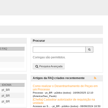
Procurar
S FAQ
Coringas são permitidos.
Pesquisa Avançada
Artigos da FAQ criados recentemente
IDIOMA
Como realizar o Desentranhamento de Peças em
um Processo
pt_BR
Processo - pt_BR - público (todos) - 16/06/2025 12:10
pt_BR
(America/Sao_Paulo)
[Chefia] Cadastrar autorizador de requisição na
pt_BR
unidade
Acessos ao S... - pt_BR - público (todos) - 08/08/2024 16:50