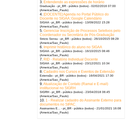
3.
Entendendo as expressões de horário
Graduação - pt_BR - público (todos) - 02/02/2016 07:00
(America/Sao_Paulo)
4.
[DOCENTE] Agenda no Portal Público do
Docente no SIGAA::Google Calendário
SIGAA - pt_BR - público (todos) - 13/09/2022 15:28
(America/Sao_Paulo)
5.
Gerenciar Inscrição de Processos Seletivos pelo
Coordenador ou Secretária de Pós-Graduação
Stricto Sensu - pt_BR - público (todos) - 26/10/2015 08:29
(America/Sao_Paulo)
6.
Imprimir histórico do aluno no SIGAA
SIGAA - pt_BR - público (todos) - 16/10/2015 08:46
(America/Sao_Paulo)
7.
RID - Relatório Individual Docente
SIGAA - pt_BR - público (todos) - 23/12/2021 10:34
(America/Sao_Paulo)
8.
Cadastro nos Cursos e Eventos de Extensão
Extensão - pt_BR - público (todos) - 16/04/2021 17:30
(America/Sao_Paulo)
9.
Atualização de Contato (Ramal e E-mail)
institucional no SIGRH
SIGRH - pt_BR - público (todos) - 23/04/2018 06:45
(America/Sao_Paulo)
10.
1 - Realizar cadastro do Assinante Externo para
documentos no SIPAC.
Assinantes E... - pt_BR - público (todos) - 21/01/2021 16:08
(America/Sao_Paulo)