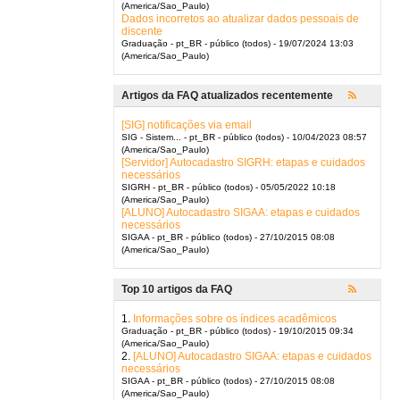
(America/Sao_Paulo)
Dados incorretos ao atualizar dados pessoais de
discente
Graduação - pt_BR - público (todos) - 19/07/2024 13:03
(America/Sao_Paulo)
Artigos da FAQ atualizados recentemente
[SIG] notificações via email
SIG - Sistem... - pt_BR - público (todos) - 10/04/2023 08:57
(America/Sao_Paulo)
[Servidor] Autocadastro SIGRH: etapas e cuidados
necessários
SIGRH - pt_BR - público (todos) - 05/05/2022 10:18
(America/Sao_Paulo)
[ALUNO] Autocadastro SIGAA: etapas e cuidados
necessários
SIGAA - pt_BR - público (todos) - 27/10/2015 08:08
(America/Sao_Paulo)
Top 10 artigos da FAQ
1.
Informações sobre os índices acadêmicos
Graduação - pt_BR - público (todos) - 19/10/2015 09:34
(America/Sao_Paulo)
2.
[ALUNO] Autocadastro SIGAA: etapas e cuidados
necessários
SIGAA - pt_BR - público (todos) - 27/10/2015 08:08
(America/Sao_Paulo)