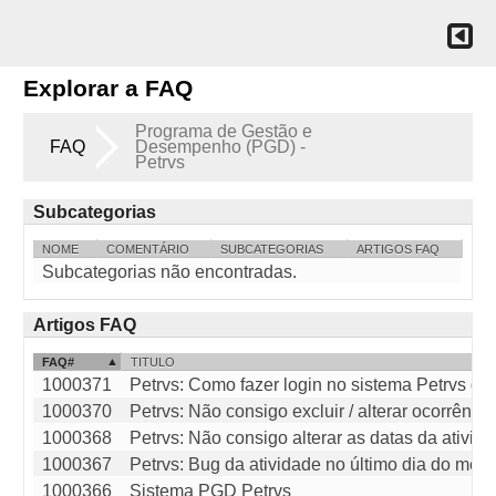
Explorar a FAQ
Programa de Gestão e
FAQ
Desempenho (PGD) -
Petrvs
Subcategorias
NOME
COMENTÁRIO
SUBCATEGORIAS
ARTIGOS FAQ
Subcategorias não encontradas.
Artigos FAQ
FAQ#
TITULO
1000371
Petrvs: Como fazer login no sistema Petrvs do 
1000370
Petrvs: Não consigo excluir / alterar ocorrência c
1000368
Petrvs: Não consigo alterar as datas da ativid
1000367
Petrvs: Bug da atividade no último dia do mês
1000366
Sistema PGD Petrvs