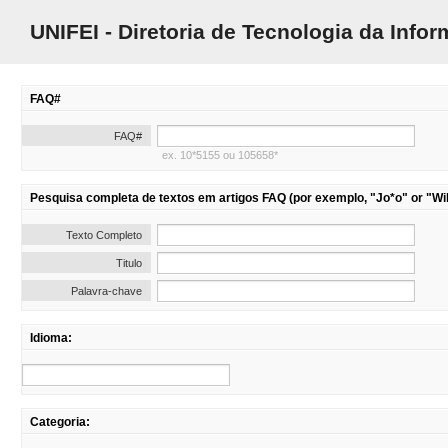
UNIFEI - Diretoria de Tecnologia da Info
FAQ#
FAQ#
ex. 10*5155 ou 105658*
Pesquisa completa de textos em artigos FAQ (por exemplo, "Jo*o" or "Wil
Texto Completo
Titulo
Palavra-chave
Idioma:
Categoria: