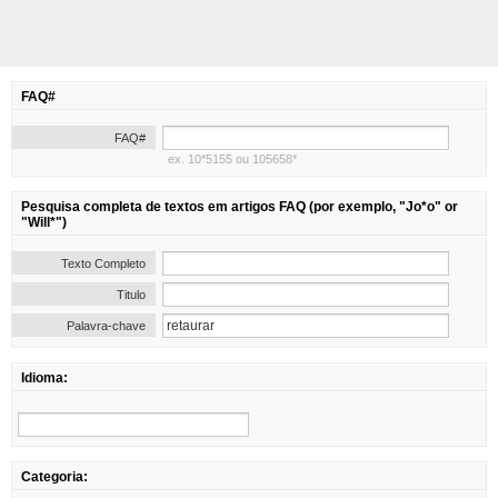
FAQ#
FAQ#
ex. 10*5155 ou 105658*
Pesquisa completa de textos em artigos FAQ (por exemplo, "Jo*o" or
"Will*")
Texto Completo
Titulo
Palavra-chave
Idioma:
Categoria: