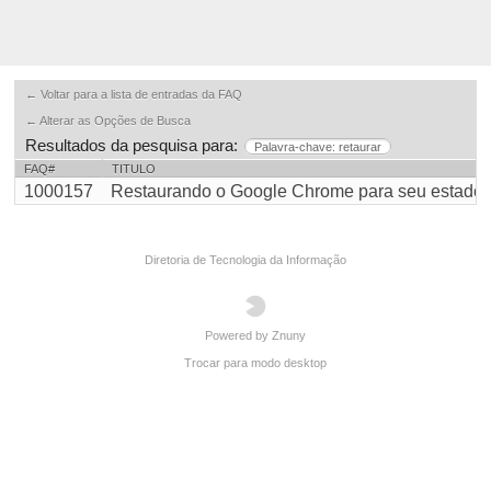
← Voltar para a lista de entradas da FAQ
← Alterar as Opções de Busca
Resultados da pesquisa para:
Palavra-chave: retaurar
FAQ#
TITULO
1000157
Restaurando o Google Chrome para seu estado ori
Diretoria de Tecnologia da Informação
Powered by Znuny
Trocar para modo desktop