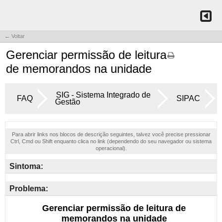
← Voltar
Gerenciar permissão de leitura
de memorandos na unidade
SIG - Sistema Integrado de
FAQ
SIPAC
Gestão
Para abrir links nos blocos de descrição seguintes, talvez você precise pressionar
Ctrl, Cmd ou Shift enquanto clica no link (dependendo do seu navegador ou sistema
operacional).
Sintoma:
Problema: