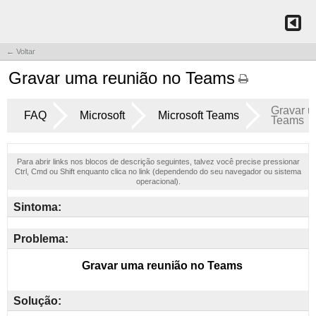
← Voltar
Gravar uma reunião no Teams
Gravar u
FAQ
Microsoft
Microsoft Teams
Teams
Para abrir links nos blocos de descrição seguintes, talvez você precise pressionar
Ctrl, Cmd ou Shift enquanto clica no link (dependendo do seu navegador ou sistema
operacional).
Sintoma:
Problema:
Solução: