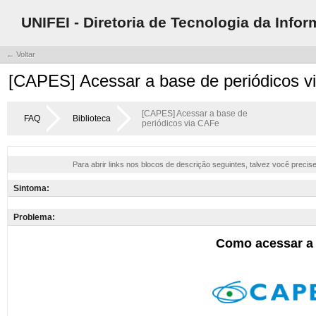
UNIFEI - Diretoria de Tecnologia da Info
← Voltar
[CAPES] Acessar a base de periódicos 
[CAPES] Acessar a base de
FAQ
Biblioteca
periódicos via CAFe
Para abrir links nos blocos de descrição seguintes, talvez você precis
Sintoma:
Problema: