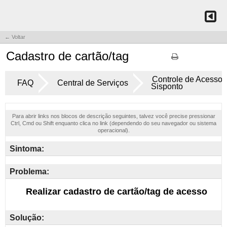
← Voltar
Cadastro de cartão/tag
Controle de Acesso -
FAQ
Central de Serviços
Sisponto
Para abrir links nos blocos de descrição seguintes, talvez você precise pressionar
Ctrl, Cmd ou Shift enquanto clica no link (dependendo do seu navegador ou sistema
operacional).
Sintoma:
Problema:
Solução: