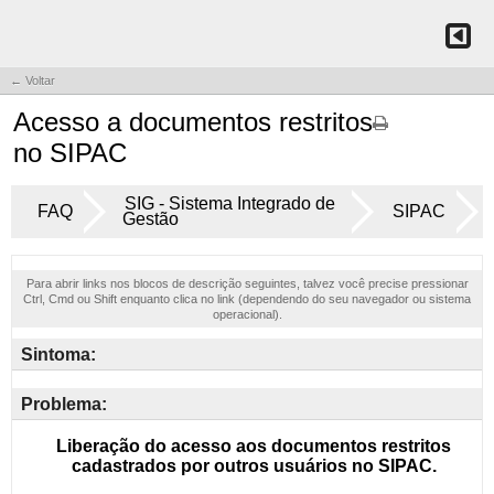
← Voltar
Acesso a documentos restritos
no SIPAC
SIG - Sistema Integrado de
FAQ
SIPAC
Gestão
Para abrir links nos blocos de descrição seguintes, talvez você precise pressionar
Ctrl, Cmd ou Shift enquanto clica no link (dependendo do seu navegador ou sistema
operacional).
Sintoma:
Problema: