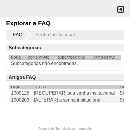
Explorar a FAQ
FAQ
Senha Institucional
Subcategorias
NOME
COMENTÁRIO
SUBCATEGORIAS
ARTIGOS FAQ
Subcategorias não encontradas.
Artigos FAQ
FAQ#
TITULO
CATE
1000125
[RECUPERAR] sua senha institucional
Senha
1000209
[ALTERAR] a senha institucional
Senha
Diretoria de Tecnologia da Informação