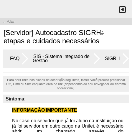
← Voltar
[Servidor] Autocadastro SIGRH:
etapas e cuidados necessários
SIG - Sistema Integrado de
FAQ
SIGRH
Gestão
Para abrir links nos blocos de descrição seguintes, talvez você precise pressionar
Ctrl, Cmd ou Shift enquanto clica no link (dependendo do seu navegador ou sistema
operacional).
Sintoma: