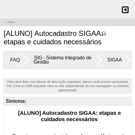
← Voltar
[ALUNO] Autocadastro SIGAA:
etapas e cuidados necessários
SIG - Sistema Integrado de
FAQ
SIGAA
Gestão
Para abrir links nos blocos de descrição seguintes, talvez você precise pressionar
Ctrl, Cmd ou Shift enquanto clica no link (dependendo do seu navegador ou sistema
operacional).
Sintoma: